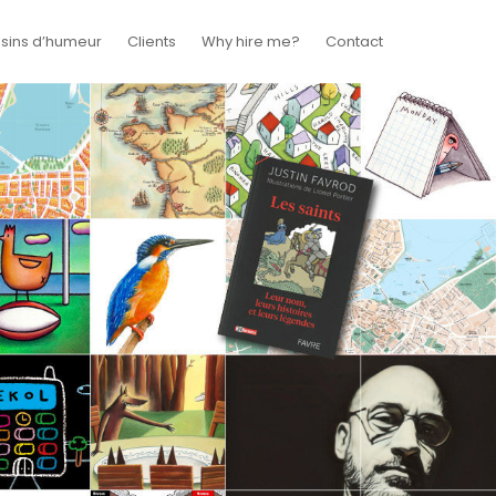
sins d’humeur
Clients
Why hire me?
Contact