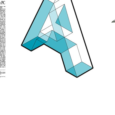
|
|
Voir
Voir
Visual identity | Environnement graphique
Birds
See
See
|
|
Voir
Voir