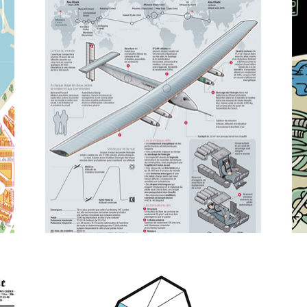
Infographics | Datavisualisation
Chara
See
See