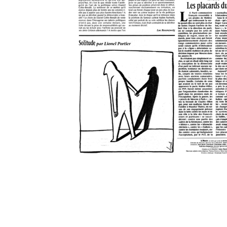
|
Voir
Editorial | Presse
See
|
Voir